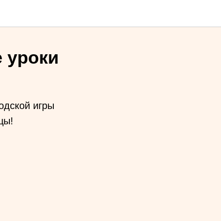
 уроки
одской игры
цы!