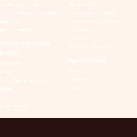
Локальные
акты
Диагностическая работа
Нормативное регулирование
Всероссийская проверочная работа
Педагогическим работникам
Олимпиады
Обучающимся
Методическая работа
Родителям
Воспитательная
Детские безопасные сайты
работа
Детский сад
Воспитание
Новости
Планы
Коллектив
Внеурочная деятельность
Документы
Проекты
Экскурсии
Педагог-психолог