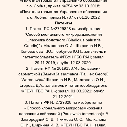
«Почетная грамота» Управление образования
г. о. Лобня, приказ №754 от 03.10.2018;
«Почетная грамота» Управление образования
г. о. Лобня, приказ №787 от 01.10.2022
Патенты
1. Патент РФ №2729828 на изобретение
"Способ клонального микроразмножения
шпажника болотного (Gladiolus palustris
Gaudin)" / Молканова О.И., Ширнина И.В.,
Коновалова Т.Ю., Горбунов Ю.Н.; заявитель и
патентообладатель ФГБУН ГБС РАН; заявл.
29.11.2019; опубл. 12.08.2020.
2. Патент РФ № 2019138745 бельвалии
сарматской (
Bellevalia sarmatica
(Pall. ex Georgi)
Woronow)»// Ширнина И.В., Молканова О.И.,
Егорова Д.А.; заявитель и патентоообладатель
ФГБУН ГБС РАН. -; заявл. 01.03.2021; опубл.
21.12.2021.
3. Патент РФ № 2729828 на изобретение
«Способ клонального микроразмножения
павловнии войлочной (Paulownia tomentosa)» //
Завгородний С. В., Якимова О. С., Молканова
О. И., Ширнина И. В. ФГБУН ГБС РАН ; заявл.